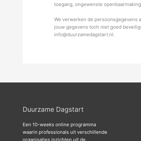
toegang, ongewenste openbaarmaking e
We verwerken de persoonsgegevens alle
jouw gegevens toch niet goed beveiligd
info@duurzamedagstart.nl.
Duurzame Dagstart
Een 10-weeks online programma
waarin professionals uit verschillende
organisaties inzichten uit de