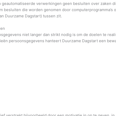
 geautomatiseerde verwerkingen geen besluiten over zaken die
om besluiten die worden genomen door computerprogramma’s of
n Duurzame Dagstart) tussen zit.
ren
gegevens niet langer dan strikt nodig is om de doelen te rea
ieën persoonsgegevens hanteert Duurzame Dagstart een bewaar
ef verstrekt bijvoorbeeld door een motivatie in op te geven, in