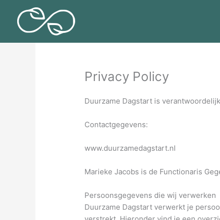
Doorgaan
naar
inhoud
Privacy Policy
Duurzame Dagstart is verantwoordelij
Contactgegevens:
www.duurzamedagstart.nl
Marieke Jacobs is de Functionaris Geg
Persoonsgegevens die wij verwerken
Duurzame Dagstart verwerkt je persoo
verstrekt. Hieronder vind je een over