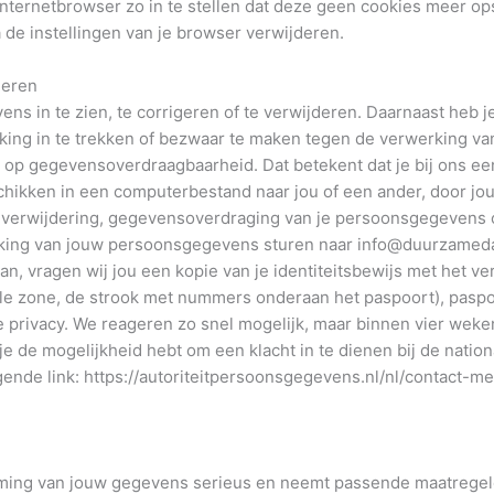
internetbrowser zo in te stellen dat deze geen cookies meer ops
a de instellingen van je browser verwijderen.
deren
ns in te zien, te corrigeren of te verwijderen. Daarnaast heb j
ing in te trekken of bezwaar te maken tegen de verwerking v
 op gegevensoverdraagbaarheid. Dat betekent dat je bij ons e
hikken in een computerbestand naar jou of een ander, door jou
, verwijdering, gegevensoverdraging van je persoonsgegevens of
ing van jouw persoonsgegevens sturen naar info@duurzamedagst
aan, vragen wij jou een kopie van je identiteitsbewijs met het v
able zone, de strook met nummers onderaan het paspoort), pa
je privacy. We reageren zo snel mogelijk, maar binnen vier wek
 je de mogelijkheid hebt om een klacht in te dienen bij de nation
ende link: https://autoriteitpersoonsgegevens.nl/nl/contact-m
ing van jouw gegevens serieus en neemt passende maatregele